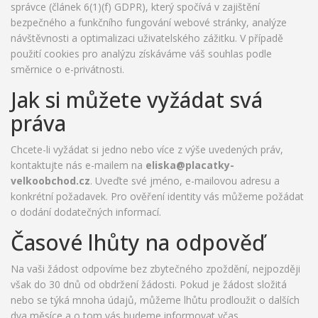
správce (článek 6(1)(f) GDPR), který spočívá v zajištění
bezpečného a funkčního fungování webové stránky, analýze
návštěvnosti a optimalizaci uživatelského zážitku. V případě
použití cookies pro analýzu získáváme váš souhlas podle
směrnice o e-privátnosti.
Jak si můžete vyžádat svá
práva
Chcete-li vyžádat si jedno nebo více z výše uvedených práv,
kontaktujte nás e-mailem na
eliska@placatky-
velkoobchod.cz
. Uveďte své jméno, e-mailovou adresu a
konkrétní požadavek. Pro ověření identity vás můžeme požádat
o dodání dodatečných informací.
Časové lhůty na odpověď
Na vaši žádost odpovíme bez zbytečného zpoždění, nejpozději
však do 30 dnů od obdržení žádosti. Pokud je žádost složitá
nebo se týká mnoha údajů, můžeme lhůtu prodloužit o dalších
dva měsíce a o tom vás budeme informovat včas.