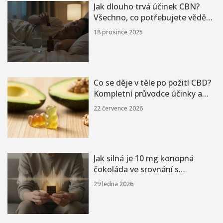
Jak dlouho trvá účinek CBN?
Všechno, co potřebujete vědět
o trvání účinku konopného
18 prosince 2025
cannabinoidu
Co se děje v těle po požití CBD?
Kompletní průvodce účinky a
časovou osou
22 července 2026
Jak silná je 10 mg konopná
čokoláda ve srovnání s
klasickým cigaretou?
29 ledna 2026