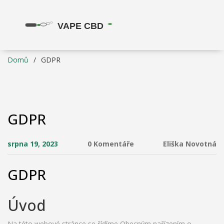
Domů
GDPR
GDPR
srpna 19, 2023
0 Komentáře
Eliška Novotná
GDPR
Úvod
Na této webové stránce se řídíme Obecným nařízením o