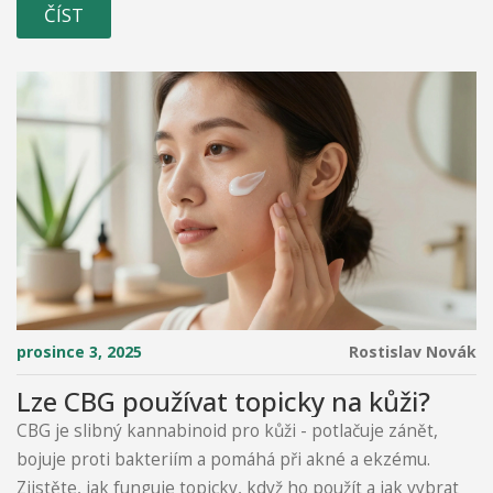
ČÍST
prosince 3, 2025
Rostislav Novák
Lze CBG používat topicky na kůži?
CBG je slibný kannabinoid pro kůži - potlačuje zánět,
bojuje proti bakteriím a pomáhá při akné a ekzému.
Zjistěte, jak funguje topicky, když ho použít a jak vybrat