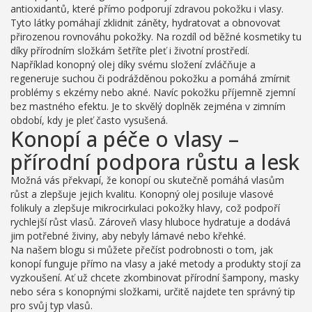
antioxidantů, které přímo podporují zdravou pokožku i vlasy.
Tyto látky pomáhají zklidnit záněty, hydratovat a obnovovat
přirozenou rovnováhu pokožky. Na rozdíl od běžné kosmetiky tu
díky přírodním složkám šetříte pleť i životní prostředí.
Například konopný olej díky svému složení zvláčňuje a
regeneruje suchou či podrážděnou pokožku a pomáhá zmírnit
problémy s ekzémy nebo akné. Navíc pokožku příjemně zjemní
bez mastného efektu. Je to skvělý doplněk zejména v zimním
období, kdy je pleť často vysušená.
Konopí a péče o vlasy –
přírodní podpora růstu a lesk
Možná vás překvapí, že konopí ou skutečně pomáhá vlasům
růst a zlepšuje jejich kvalitu. Konopný olej posiluje vlasové
folikuly a zlepšuje mikrocirkulaci pokožky hlavy, což podpoří
rychlejší růst vlasů. Zároveň vlasy hluboce hydratuje a dodává
jim potřebné živiny, aby nebyly lámavé nebo křehké.
Na našem blogu si můžete přečíst podrobnosti o tom, jak
konopí funguje přímo na vlasy a jaké metody a produkty stojí za
vyzkoušení. Ať už chcete zkombinovat přírodní šampony, masky
nebo séra s konopnými složkami, určitě najdete ten správný tip
pro svůj typ vlasů.