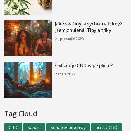
Jaké svačiny si vychutnat, když
jsem zhulená: Tipy a triky
21 prosince 2023
Ovlivňuje CBD vape plicní?
23 září 2023
Tag Cloud
CBD
konopí
konopné produkty
účinky CBD