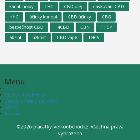
kanabinoidy
THC
CBD olej
dávkování CBD
HHC
účinky konopí
CBD účinky
CBG
bezpečnost CBD
H4CBD
CBN
THCP
absint
úzkost
CBD vape
THCV
Menu
O nás
Obchodní podmínky
Zásady ochrany soukromí
GDPR
Kontakt
©2026 placatky-velkoobchod.cz. Všechna práva
vyhrazena