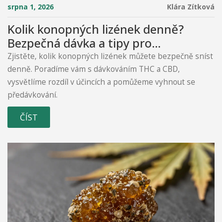
srpna 1, 2026
Klára Zítková
Kolik konopných lizének denně?
Bezpečná dávka a tipy pro
začátečníky
Zjistěte, kolik konopných lizének můžete bezpečně sníst
denně. Poradíme vám s dávkováním THC a CBD,
vysvětlíme rozdíl v účincích a pomůžeme vyhnout se
předávkování.
ČÍST