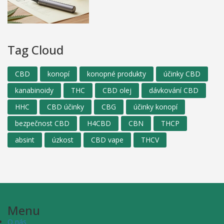
Tag Cloud
CBD
konopí
konopné produkty
účinky CBD
kanabinoidy
THC
CBD olej
dávkování CBD
HHC
CBD účinky
CBG
účinky konopí
bezpečnost CBD
H4CBD
CBN
THCP
absint
úzkost
CBD vape
THCV
Menu
O nás