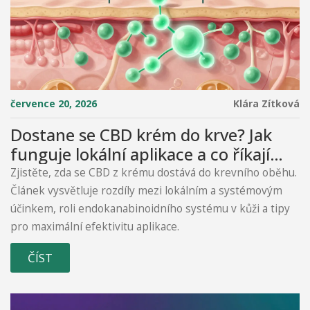
července 20, 2026
Klára Zítková
Dostane se CBD krém do krve? Jak
funguje lokální aplikace a co říkají
studie
Zjistěte, zda se CBD z krému dostává do krevního oběhu.
Článek vysvětluje rozdíly mezi lokálním a systémovým
účinkem, roli endokanabinoidního systému v kůži a tipy
pro maximální efektivitu aplikace.
ČÍST