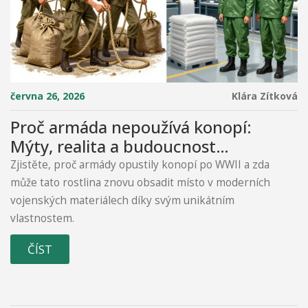
června 26, 2026
Klára Zítková
Proč armáda nepoužívá konopí:
Mýty, realita a budoucnost
vojenských materiálů
Zjistěte, proč armády opustily konopí po WWII a zda
může tato rostlina znovu obsadit místo v moderních
vojenských materiálech díky svým unikátním
vlastnostem.
ČÍST