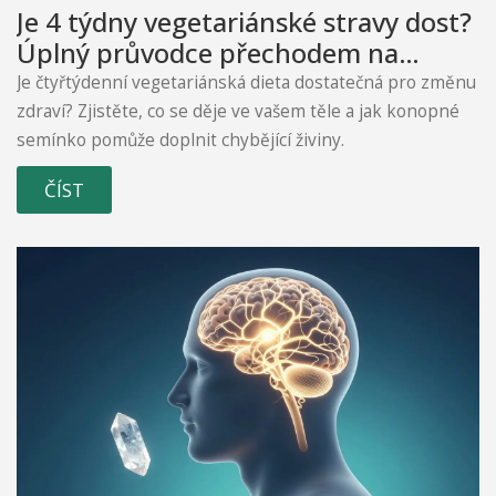
Je 4 týdny vegetariánské stravy dost?
Úplný průvodce přechodem na
konopnou výživu
Je čtyřtýdenní vegetariánská dieta dostatečná pro změnu
zdraví? Zjistěte, co se děje ve vašem těle a jak konopné
semínko pomůže doplnit chybějící živiny.
ČÍST