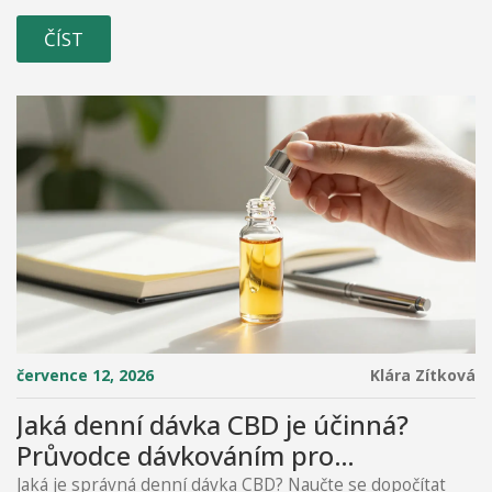
ČÍST
července 12, 2026
Klára Zítková
Jaká denní dávka CBD je účinná?
Průvodce dávkováním pro
začátečníky i pokročilé
Jaká je správná denní dávka CBD? Naučte se dopočítat