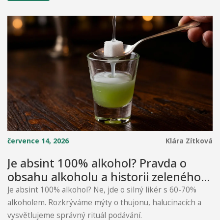
července 14, 2026
Klára Zítková
Je absint 100% alkohol? Pravda o
obsahu alkoholu a historii zeleného
ďábla
Je absint 100% alkohol? Ne, jde o silný likér s 60-70%
alkoholem. Rozkrýváme mýty o thujonu, halucinacích a
vysvětlujeme správný rituál podávání.