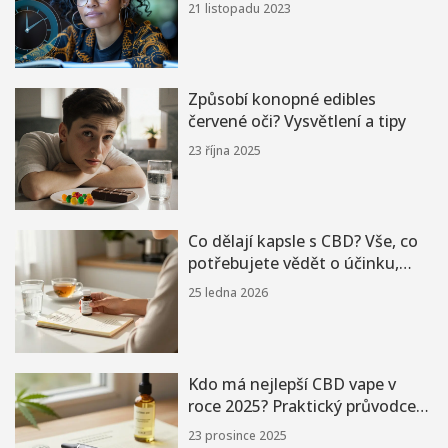
21 listopadu 2023
Způsobí konopné edibles
červené oči? Vysvětlení a tipy
23 října 2025
Co dělají kapsle s CBD? Vše, co
potřebujete vědět o účinku,
dávkování a bezpečnosti
25 ledna 2026
Kdo má nejlepší CBD vape v
roce 2025? Praktický průvodce
výběrem
23 prosince 2025