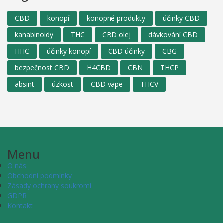
CBD
konopí
konopné produkty
účinky CBD
kanabinoidy
THC
CBD olej
dávkování CBD
HHC
účinky konopí
CBD účinky
CBG
bezpečnost CBD
H4CBD
CBN
THCP
absint
úzkost
CBD vape
THCV
Menu
O nás
Obchodní podmínky
Zásady ochrany soukromí
GDPR
Kontakt