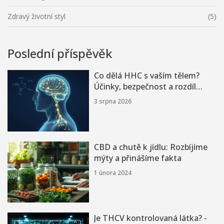
Zdravý životní styl
(5)
Poslední příspěvěk
Co dělá HHC s vaším tělem?
Účinky, bezpečnost a rozdíl
oproti THC
3 srpna 2026
CBD a chutě k jídlu: Rozbíjíme
mýty a přinášíme fakta
1 února 2024
Je THCV kontrolovaná látka? -