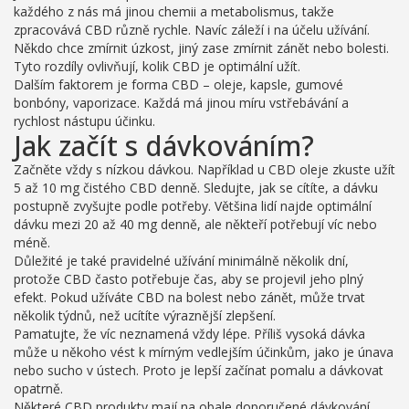
každého z nás má jinou chemii a metabolismus, takže
zpracovává CBD různě rychle. Navíc záleží i na účelu užívání.
Někdo chce zmírnit úzkost, jiný zase zmírnit zánět nebo bolesti.
Tyto rozdíly ovlivňují, kolik CBD je optimální užít.
Dalším faktorem je forma CBD – oleje, kapsle, gumové
bonbóny, vaporizace. Každá má jinou míru vstřebávání a
rychlost nástupu účinku.
Jak začít s dávkováním?
Začněte vždy s nízkou dávkou. Například u CBD oleje zkuste užít
5 až 10 mg čistého CBD denně. Sledujte, jak se cítíte, a dávku
postupně zvyšujte podle potřeby. Většina lidí najde optimální
dávku mezi 20 až 40 mg denně, ale někteří potřebují víc nebo
méně.
Důležité je také pravidelné užívání minimálně několik dní,
protože CBD často potřebuje čas, aby se projevil jeho plný
efekt. Pokud užíváte CBD na bolest nebo zánět, může trvat
několik týdnů, než ucítíte výraznější zlepšení.
Pamatujte, že víc neznamená vždy lépe. Příliš vysoká dávka
může u někoho vést k mírným vedlejším účinkům, jako je únava
nebo sucho v ústech. Proto je lepší začínat pomalu a dávkovat
opatrně.
Některé CBD produkty mají na obale doporučené dávkování,