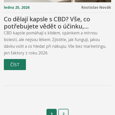
ledna 25, 2026
Rostislav Novák
Co dělají kapsle s CBD? Vše, co
potřebujete vědět o účinku,
dávkování a bezpečnosti
CBD kapsle pomáhají s klidem, spánkem a mírnou
bolestí, ale nejsou lékem. Zjistěte, jak fungují, jakou
dávku volit a co hledat při nákupu. Vše bez marketingu,
jen faktory z roku 2026.
ČÍST
1
2