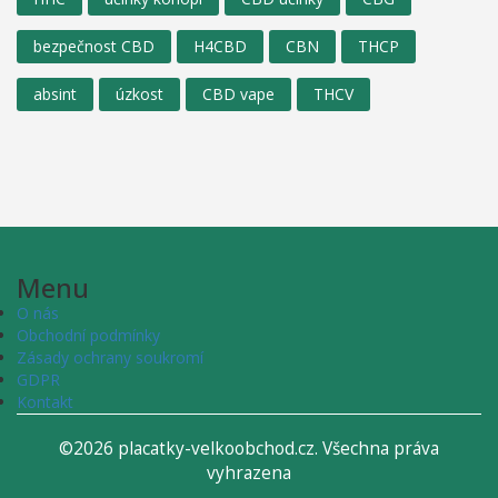
bezpečnost CBD
H4CBD
CBN
THCP
absint
úzkost
CBD vape
THCV
Menu
O nás
Obchodní podmínky
Zásady ochrany soukromí
GDPR
Kontakt
©2026 placatky-velkoobchod.cz. Všechna práva
vyhrazena