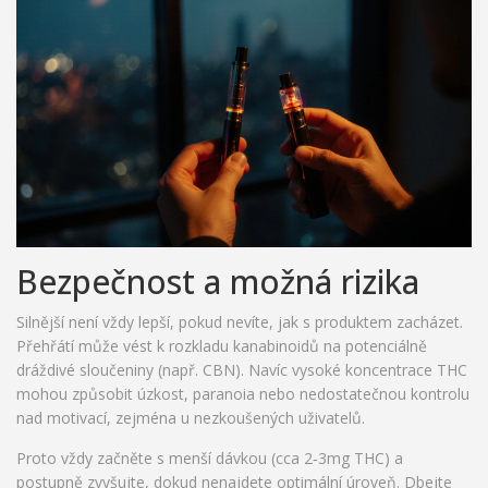
Bezpečnost a možná rizika
Silnější není vždy lepší, pokud nevíte, jak s produktem zacházet.
Přehřátí může vést k rozkladu kanabinoidů na potenciálně
dráždivé sloučeniny (např. CBN). Navíc vysoké koncentrace THC
mohou způsobit úzkost, paranoia nebo nedostatečnou kontrolu
nad motivací, zejména u nezkoušených uživatelů.
Proto vždy začněte s menší dávkou (cca 2‑3mg THC) a
postupně zvyšujte, dokud nenajdete optimální úroveň. Dbejte