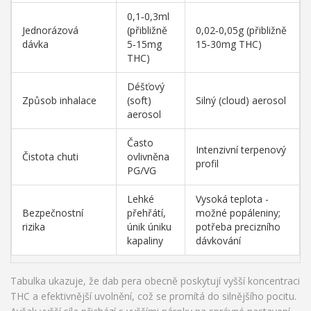
0,1‑0,3ml
Jednorázová
(přibližně
0,02‑0,05g (přibližně
dávka
5‑15mg
15‑30mg THC)
THC)
Déšťový
Způsob inhalace
(soft)
Silný (cloud) aerosol
aerosol
Často
Intenzivní terpenový
Čistota chuti
ovlivněna
profil
PG/VG
Lehké
Vysoká teplota -
Bezpečnostní
přehřátí,
možné popáleniny;
rizika
únik úniku
potřeba precizního
kapaliny
dávkování
Tabulka ukazuje, že dab pera obecně poskytují vyšší koncentraci
THC a efektivnější uvolnění, což se promítá do silnějšího pocitu.