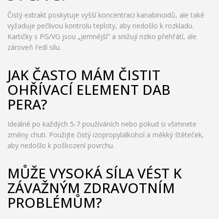
Čistý extrakt poskytuje vyšší koncentraci kanabinoidů, ale také
vyžaduje pečlivou kontrolu teploty, aby nedošlo k rozkladu.
Kartičky s PG/VG jsou „jemnější“ a snižují riziko přehřátí, ale
zároveň ředí sílu.
JAK ČASTO MÁM ČISTIT
OHŘÍVACÍ ELEMENT DAB
PERA?
Ideálně po každých 5‑7 používáních nebo pokud si všimnete
změny chuti. Použijte čistý izopropylalkohol a měkký štěteček,
aby nedošlo k poškození povrchu.
MŮŽE VYSOKÁ SÍLA VÉST K
ZÁVAŽNÝM ZDRAVOTNÍM
PROBLÉMŮM?