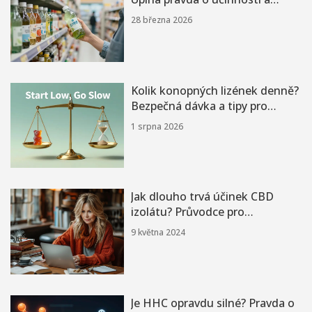
vstřebávání
28 března 2026
Kolik konopných lizének denně?
Bezpečná dávka a tipy pro
začátečníky
1 srpna 2026
Jak dlouho trvá účinek CBD
izolátu? Průvodce pro
začátečníky
9 května 2024
Je HHC opravdu silné? Pravda o