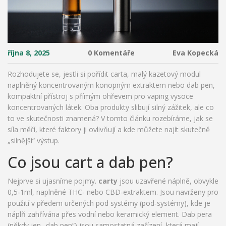
října 8, 2025
0 Komentáře
Eva Kopecká
Rozhodujete se, jestli si pořídit
carta
,
malý kazetový modul
naplněný koncentrovaným konopným extraktem
nebo
dab pen
,
kompaktní přístroj s přímým ohřevem pro vaping vysoce
koncentrovaných látek
. Oba produkty slibují silný zážitek, ale co
to ve skutečnosti znamená? V tomto článku rozebíráme, jak se
síla měří, které faktory ji ovlivňují a kde můžete najít skutečně
„silnější“ výstup.
Co jsou cart a dab pen?
Nejprve si ujasníme pojmy.
carty
jsou uzavřené náplně, obvykle
0,5‑1ml, naplněné THC‑ nebo CBD‑extraktem. Jsou navrženy pro
použití v předem určených pod systémy (pod‑systémy), kde je
náplň zahřívána přes vodní nebo keramický element. Dab pera
(někdy jen „dab pen“) jsou samostatná zařízení, která mají