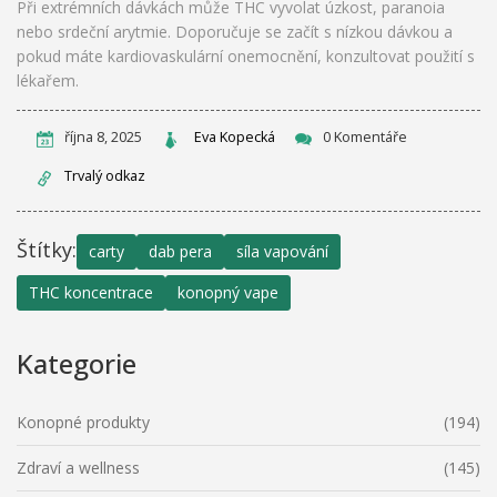
Při extrémních dávkách může THC vyvolat úzkost, paranoia
nebo srdeční arytmie. Doporučuje se začít s nízkou dávkou a
pokud máte kardiovaskulární onemocnění, konzultovat použití s
lékařem.
října 8, 2025
Eva Kopecká
0 Komentáře
Trvalý odkaz
Štítky:
carty
dab pera
síla vapování
THC koncentrace
konopný vape
Kategorie
Konopné produkty
(194)
Zdraví a wellness
(145)