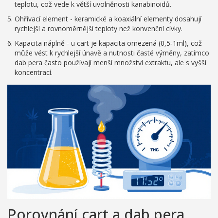
teplotu, což vede k větší uvolněnosti kanabinoidů.
Ohřívací element
- keramické a koaxiální elementy dosahují
rychlejší a rovnoměrnější teploty než konvenční cívky.
Kapacita náplně
- u cart je kapacita omezená (0,5‑1ml), což
může vést k rychlejší únavě a nutnosti časté výměny, zatímco
dab pera často používají menší množství extraktu, ale s vyšší
koncentrací.
Porovnání cart a dab pera