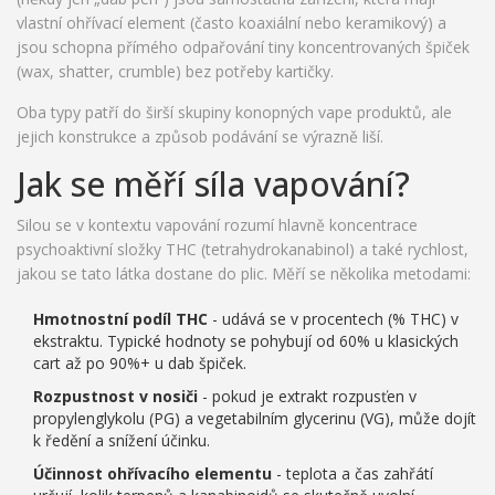
vlastní ohřívací element (často koaxiální nebo keramikový) a
jsou schopna přímého odpařování tiny koncentrovaných špiček
(wax, shatter, crumble) bez potřeby kartičky.
Oba typy patří do širší skupiny
konopných vape produktů
, ale
jejich konstrukce a způsob podávání se výrazně liší.
Jak se měří síla vapování?
Silou se v kontextu vapování rozumí hlavně koncentrace
psychoaktivní složky THC (tetrahydrokanabinol) a také rychlost,
jakou se tato látka dostane do plic. Měří se několika metodami:
Hmotnostní podíl THC
- udává se v procentech (% THC) v
ekstraktu. Typické hodnoty se pohybují od 60% u klasických
cart až po 90%+ u dab špiček.
Rozpustnost v nosiči
- pokud je extrakt rozpusťen v
propylenglykolu (PG) a vegetabilním glycerinu (VG), může dojít
k ředění a snížení účinku.
Účinnost ohřívacího elementu
- teplota a čas zahřátí