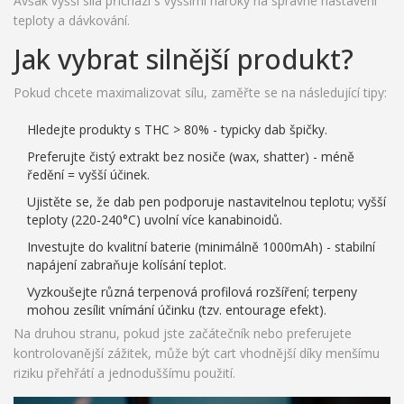
Avšak vyšší síla přichází s vyššími nároky na správné nastavení
teploty a dávkování.
Jak vybrat silnější produkt?
Pokud chcete maximalizovat sílu, zaměřte se na následující tipy:
Hledejte produkty s
THC > 80%
- typicky dab špičky.
Preferujte čistý extrakt bez nosiče (wax, shatter) - méně
ředění = vyšší účinek.
Ujistěte se, že dab pen podporuje nastavitelnou teplotu; vyšší
teploty (220‑240°C) uvolní více kanabinoidů.
Investujte do kvalitní baterie (minimálně 1000mAh) - stabilní
napájení zabraňuje kolísání teplot.
Vyzkoušejte různá terpenová profilová rozšíření; terpeny
mohou zesílit vnímání účinku (tzv. entourage efekt).
Na druhou stranu, pokud jste začátečník nebo preferujete
kontrolovanější zážitek, může být cart vhodnější díky menšímu
riziku přehřátí a jednoduššímu použití.