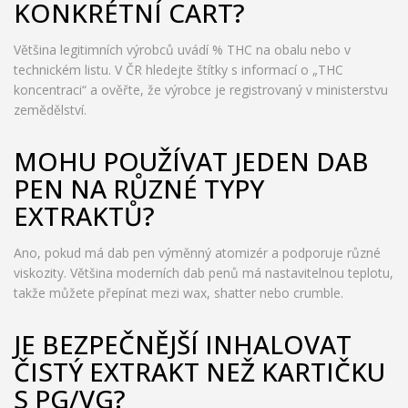
KONKRÉTNÍ CART?
Většina legitimních výrobců uvádí % THC na obalu nebo v
technickém listu. V ČR hledejte štítky s informací o „THC
koncentraci“ a ověřte, že výrobce je registrovaný v ministerstvu
zemědělství.
MOHU POUŽÍVAT JEDEN DAB
PEN NA RŮZNÉ TYPY
EXTRAKTŮ?
Ano, pokud má dab pen výměnný atomizér a podporuje různé
viskozity. Většina moderních dab penů má nastavitelnou teplotu,
takže můžete přepínat mezi wax, shatter nebo crumble.
JE BEZPEČNĚJŠÍ INHALOVAT
ČISTÝ EXTRAKT NEŽ KARTIČKU
S PG/VG?