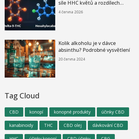
síle HHC květů a rozdílech
oproti THC
4 června 2026
Kolik alkoholu je v dávce
absinthu? Podrobné vysvětlení
20 června 2024
Tag Cloud
CBD
konopí
konopné produkty
účinky CBD
kanabinoidy
THC
CBD olej
dávkování CBD
HHC
účinky konopí
CBD účinky
CBG