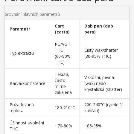
Srovnání hlavních parametrů
Cart
Dab pen (dab
Parametr
(carta)
pera)
PG/VG +
THC
Čistý wax/shatter
Typ extraktu
(60‑80%
(80‑95% THC)
THC)
Tekutá,
Viskózní, pevná
často
Barva/konzistence
(wax) nebo
mírně
krystalická (shatter)
zakalená
Požadovaná
200‑240°C (rychlejší
180‑210°C
teplota
zahřátí)
Účinnost uvolnění
~70‑80%
~85‑95%
THC