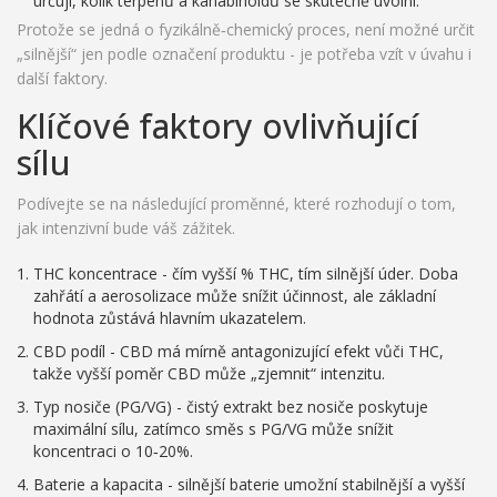
určují, kolik terpenů a kanabinoidů se skutečně uvolní.
Protože se jedná o fyzikálně‑chemický proces, není možné určit
„silnější“ jen podle označení produktu - je potřeba vzít v úvahu i
další faktory.
Klíčové faktory ovlivňující
sílu
Podívejte se na následující proměnné, které rozhodují o tom,
jak intenzivní bude váš zážitek.
THC koncentrace
- čím vyšší % THC, tím silnější úder. Doba
zahřátí a aerosolizace může snížit účinnost, ale základní
hodnota zůstává hlavním ukazatelem.
CBD podíl
- CBD má mírně antagonizující efekt vůči THC,
takže vyšší poměr CBD může „zjemnit“ intenzitu.
Typ nosiče
(PG/VG) - čistý extrakt bez nosiče poskytuje
maximální sílu, zatímco směs s PG/VG může snížit
koncentraci o 10‑20%.
Baterie
a kapacita - silnější baterie umožní stabilnější a vyšší