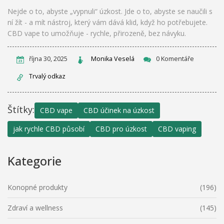
Nejde o to, abyste „vypnuli“ úzkost. Jde o to, abyste se naučili s
ní žít - a mít nástroj, který vám dává klid, když ho potřebujete.
CBD vape to umožňuje - rychle, přirozeně, bez návyku.
října 30, 2025
Monika Veselá
0 Komentáře
Trvalý odkaz
Štítky:
CBD vape
CBD účinek na úzkost
jak rychle CBD působí
CBD pro úzkost
CBD vaping
Kategorie
Konopné produkty
(196)
Zdraví a wellness
(145)