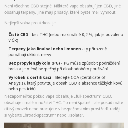
Není všechno CBD stejné. Některé vape obsahují jen CBD, jiné
obsahují terpeny, jiné mají přísady, které byste měli vyhnout.
Nejlepší volba pro úzkost je:
Čisté CBD
- bez THC (nebo maximálně 0,2 %, jak je povoleno
v ČR)
Terpeny jako linalool nebo limonen
- ty přirozeně
pomáhají uklidnit nervy
Bez propylenglykolu (PG)
- PG může způsobit podráždění
hrdla a je méně bezpečný při dlouhodobém používání
Výrobek s certifikací
- hledejte COA (Certificate of
Analysis), který potvrzuje obsah CBD a absence těžkých kovů
nebo pesticidů
Nezapomeňte: pokud vape obsahuje „full-spectrum“ CBD,
obsahuje i malé množství THC. To není špatné - ale pokud máte
citlivý mozek nebo pracujete v bezpečnostním prostředí, raději
si vyberte „broad-spectrum“ nebo „isolate“.