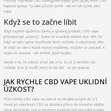
metody: například CBD sublinguální kapky (pod jazyk) nebo CBD
kapesní sprays. Ty také působí rychle - ale ne tak rychle jako
vape.
Když se to začne líbit
Když najdete správnou dávku a správný produkt, CBD vape
přestane být „nástroj“. Stane se součástí vašeho dne. Víte, že
když se vám začne zrychlovat dech, můžete si vdechnout. Víte,
že když se vám v hlavě roztočí myšlenky, můžete se zastavit. A
nejen se zastavit - ale změnit jejich kvalitu.
Nejde o to, že úzkost zmizí. Jde o to, že už ji necháte vás
ovládat. A to je rozdíl, který se dá cítit - ne jen popsat.
JAK RYCHLE CBD VAPE UKLIDNÍ
ÚZKOST?
První účinky CBD vape na úzkost se obvykle projeví do 2-5
minut po vdechnutí. CBD se dostává přímo do krevního oběhu
skrze plicní tkáň, což je mnohem rychlejší než perorální podání.