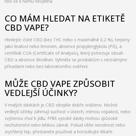
tělo se k němu nevybíhá.
CO MÁM HLEDAT NA ETIKETĚ
CBD VAPE?
Hledejte: čisté CBD (bez THC nebo s maximálně 0,2 %), terpeny
jako linalool nebo limonen, absence propylenglykolu (PG), a
certifikát COA (Certificate of Analysis), který potvrzuje obsah
CBD a absence škodlivin. Vyhněte se produktům s neznámými
přísadami nebo bez laboratorního ověření.
MŮŽE CBD VAPE ZPŮSOBIT
VEDLEJŠÍ ÚČINKY?
V malých dávkách je CBD obvykle dobře snášeno. Možné
vedlejší účinky zahrnují suchost v ústech, mírnou ospalost, nebo
zvýšenou chuť k jídlu. Příliš vysoké dávky mohou způsobit
nechutenství nebo lehkou závrat. Pokud cítíte nevolnost nebo
zrychlený tep, přestanete používat a konzultujte lékaře.