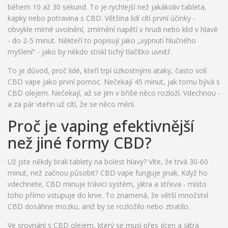
během 10 až 30 sekund. To je rychlejší než jakákoliv tableta,
kapky nebo potravina s CBD. Většina lidí cítí první účinky -
obvykle mírné uvolnění, zmírnění napětí v hrudi nebo klid v hlavě
- do 2-5 minut. Někteří to popisují jako „vypnutí hlučného
myšlení“ - jako by někdo stiskl tichý tlačítko uvnitř.
To je důvod, proč lidé, kteří trpí úzkostnými ataky, často volí
CBD vape jako první pomoc. Nečekají 45 minut, jak tomu bývá s
CBD olejem. Nečekají, až se jim v břiše něco rozloží. Vdechnou -
a za pár vteřin už cítí, že se něco mění.
Proč je vaping efektivnější
než jiné formy CBD?
Už jste někdy brali tablety na bolest hlavy? Víte, že trvá 30-60
minut, než začnou působit? CBD vape funguje jinak. Když ho
vdechnete, CBD minuje trávicí systém, játra a střeva - místo
toho přímo vstupuje do krve. To znamená, že větší množství
CBD dosáhne mozku, aniž by se rozložilo nebo ztratilo.
Ve srovnání s CBD olejem, který se musí přes jícen a játra