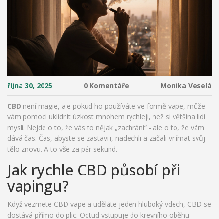
října 30, 2025
0 Komentáře
Monika Veselá
CBD
není magie, ale pokud ho používáte ve formě vape, může
vám pomoci uklidnit úzkost mnohem rychleji, než si většina lidí
myslí. Nejde o to, že vás to nějak „zachrání“ - ale o to, že vám
dává čas. Čas, abyste se zastavili, nadechli a začali vnímat svůj
tělo znovu. A to vše za pár sekund.
Jak rychle CBD působí při
vapingu?
Když vezmete CBD vape a uděláte jeden hluboký vdech, CBD se
dostává přímo do plic. Odtud vstupuje do krevního oběhu