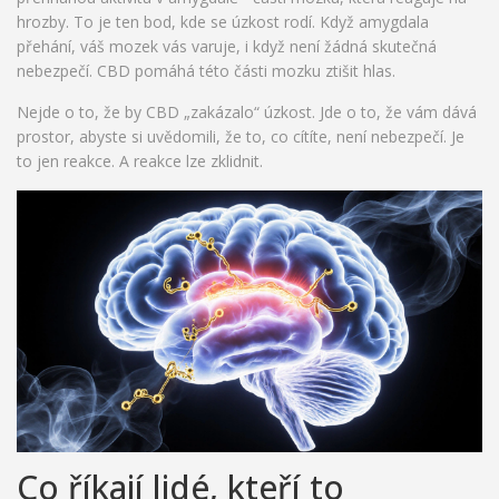
hrozby. To je ten bod, kde se úzkost rodí. Když amygdala
přehání, váš mozek vás varuje, i když není žádná skutečná
nebezpečí. CBD pomáhá této části mozku ztišit hlas.
Nejde o to, že by CBD „zakázalo“ úzkost. Jde o to, že vám dává
prostor, abyste si uvědomili, že to, co cítíte, není nebezpečí. Je
to jen reakce. A reakce lze zklidnit.
Co říkají lidé, kteří to