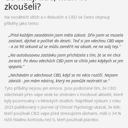
zkoušeli?
Na sociálních sítích a v diskuzích o CBD se často objevují
příběhy jako tento:
„Před každým zasedáním jsem měla úzkost. Dřív jsem se musela
zastavit, dýchat a počítat do deseti. Teď si jen vdechnu CBD vape
- a za 90 sekund už se můžu zaměřit na obsah, ne na svůj tep.“
„Na autobusovou zastávku jsem přicházela s tím, že se mi chce
zvracet. Po dvou vdechůch CBD jsem se cítila jako kdybych se jen
vyspala.“
„Nechávám si vdechnout CBD, když se mi něco rozčílí. Nejsem
závislá - jen mám nástroj, který mi pomůže neztratit se.“
Tyto příběhy nejsou jen emoce. Jsou podložené tím, že CBD
vdechnuté přes vape vede ke změnám v mozkové aktivitě, které
byly pozorovány i v klinických studiích. Například výzkum z roku
2023 publikovaný v
Journal of Clinical Psychology
ukázal, že lidé,
kteří používali CBD vape před stresujícími úlohami, měli o 34 %
nižší hladinu kortizolu než ti, kteří používali placebo.