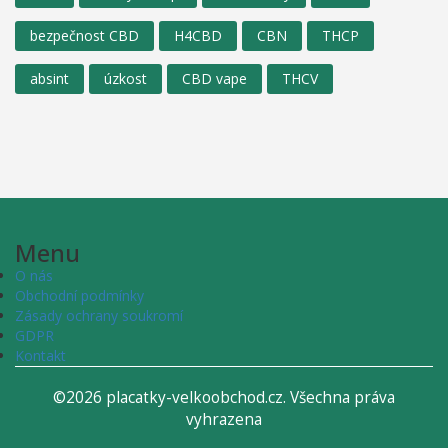
bezpečnost CBD
H4CBD
CBN
THCP
absint
úzkost
CBD vape
THCV
Menu
O nás
Obchodní podmínky
Zásady ochrany soukromí
GDPR
Kontakt
©2026 placatky-velkoobchod.cz. Všechna práva
vyhrazena