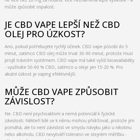
může způsobit ospalost.
JE CBD VAPE LEPŠÍ NEŽ CBD
OLEJ PRO ÚZKOST?
Ano, pokud potřebujete rychlý účinek. CBD vape působí do 5
minut, zatímco CBD olej může trvat 30-90 minut, protože musí
projít trávicím systémem. CBD vape má také vyšší bioavailability
- využíváte 50-60 % CBD, zatímco u oleje jen 15-20 %. Pro
akutní úzkost je vaping efektivnější.
MŮŽE CBD VAPE ZPŮSOBIT
ZÁVISLOST?
Ne. CBD není psychoaktivní a nemá potenciál k fyzické
závislosti. Někteří lidé se k němu mohou přidržovat, protože jim
pomáhá, ale to není závislost ve smyslu návyku jako u nikotinu
nebo alkoholu. CBD nevytváří toleranci ve stejném měřítku -