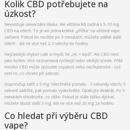
Kolik CBD potřebujete na
úzkost?
Neexistuje univerzální dávka. Ale většina lidí začíná s 5-10 mg
CBD na vdech. To je asi jedna krátká „příčka“ na většině vape
zařízení. Pokud nic necítíte po 5 minutách, můžete udělat další
vdech - ale ne více než 2-3 vdechy do hodiny.
Nejčastější chyba? Lidé si myslí, že „víc = lepší“. Ale CBD není
jako kofein. Více neznamená rychlejší nebo silnější účinek. Příliš
mnoho CBD může způsobit ospalost nebo nechutenství - což
není to, co chcete při úzkosti.
Doporučuji začít s 5 mg. Vdechněte pomalu - 3 sekundy vdech, 5
sekund zadržte, pak pomalu vydechněte. Opakujte dvakrát. Po 5
minutách ohodnoťte, co cítíte. Pokud je stále těžko dýchat,
můžete zkusit další 5 mg. Ale ne více než 20 mg za hodinu.
Co hledat při výběru CBD
vape?