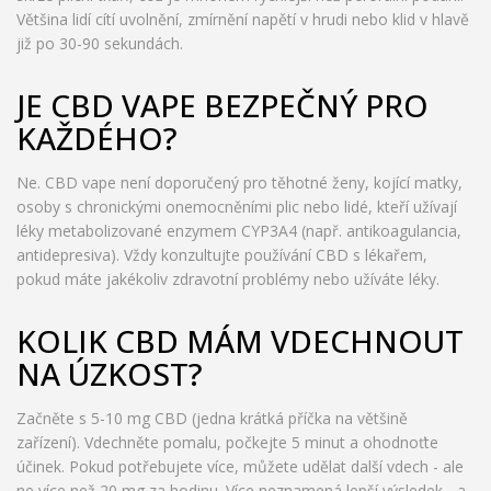
Většina lidí cítí uvolnění, zmírnění napětí v hrudi nebo klid v hlavě
již po 30-90 sekundách.
JE CBD VAPE BEZPEČNÝ PRO
KAŽDÉHO?
Ne. CBD vape není doporučený pro těhotné ženy, kojící matky,
osoby s chronickými onemocněními plic nebo lidé, kteří užívají
léky metabolizované enzymem CYP3A4 (např. antikoagulancia,
antidepresiva). Vždy konzultujte používání CBD s lékařem,
pokud máte jakékoliv zdravotní problémy nebo užíváte léky.
KOLIK CBD MÁM VDECHNOUT
NA ÚZKOST?
Začněte s 5-10 mg CBD (jedna krátká příčka na většině
zařízení). Vdechněte pomalu, počkejte 5 minut a ohodnoťte
účinek. Pokud potřebujete více, můžete udělat další vdech - ale
ne více než 20 mg za hodinu. Více neznamená lepší výsledek - a