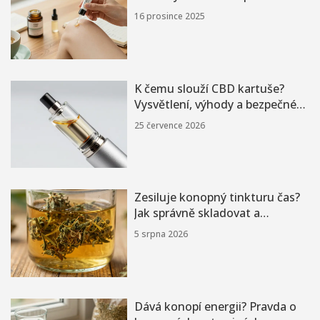
16 prosince 2025
K čemu slouží CBD kartuše?
Vysvětlení, výhody a bezpečné
používání
25 července 2026
Zesiluje konopný tinkturu čas?
Jak správně skladovat a
macerovat
5 srpna 2026
Dává konopí energii? Pravda o