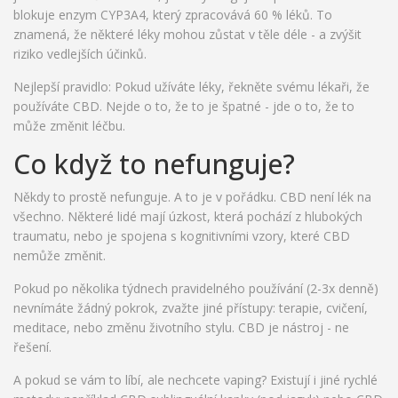
blokuje enzym CYP3A4, který zpracovává 60 % léků. To
znamená, že některé léky mohou zůstat v těle déle - a zvýšit
riziko vedlejších účinků.
Nejlepší pravidlo: Pokud užíváte léky, řekněte svému lékaři, že
používáte CBD. Nejde o to, že to je špatné - jde o to, že to
může změnit léčbu.
Co když to nefunguje?
Někdy to prostě nefunguje. A to je v pořádku. CBD není lék na
všechno. Některé lidé mají úzkost, která pochází z hlubokých
traumatu, nebo je spojena s kognitivními vzory, které CBD
nemůže změnit.
Pokud po několika týdnech pravidelného používání (2-3x denně)
nevnímáte žádný pokrok, zvažte jiné přístupy: terapie, cvičení,
meditace, nebo změnu životního stylu. CBD je nástroj - ne
řešení.
A pokud se vám to líbí, ale nechcete vaping? Existují i jiné rychlé