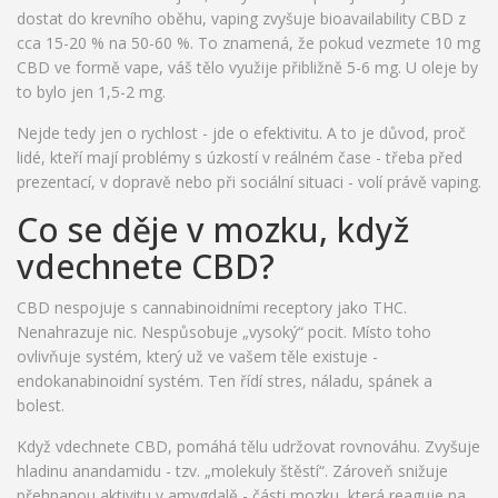
dostat do krevního oběhu, vaping zvyšuje bioavailability CBD z
cca 15-20 % na 50-60 %. To znamená, že pokud vezmete 10 mg
CBD ve formě vape, váš tělo využije přibližně 5-6 mg. U oleje by
to bylo jen 1,5-2 mg.
Nejde tedy jen o rychlost - jde o efektivitu. A to je důvod, proč
lidé, kteří mají problémy s úzkostí v reálném čase - třeba před
prezentací, v dopravě nebo při sociální situaci - volí právě vaping.
Co se děje v mozku, když
vdechnete CBD?
CBD nespojuje s cannabinoidními receptory jako THC.
Nenahrazuje nic. Nespůsobuje „vysoký“ pocit. Místo toho
ovlivňuje systém, který už ve vašem těle existuje -
endokanabinoidní systém. Ten řídí stres, náladu, spánek a
bolest.
Když vdechnete CBD, pomáhá tělu udržovat rovnováhu. Zvyšuje
hladinu anandamidu - tzv. „molekuly štěstí“. Zároveň snižuje
přehnanou aktivitu v amygdalě - části mozku, která reaguje na