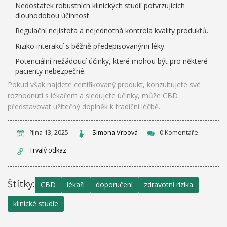
Nedostatek robustních klinických studií potvrzujících
dlouhodobou účinnost.
Regulační nejistota a nejednotná kontrola kvality produktů.
Riziko interakcí s běžně předepisovanými léky.
Potenciální nežádoucí účinky, které mohou být pro některé
pacienty nebezpečné.
Pokud však najdete certifikovaný produkt, konzultujete své
rozhodnutí s lékařem a sledujete účinky, může CBD
představovat užitečný doplněk k tradiční léčbě.
října 13, 2025
Simona Vrbová
0 Komentáře
Trvalý odkaz
Štítky:
CBD
lékaři
doporučení
zdravotní rizika
klinické studie