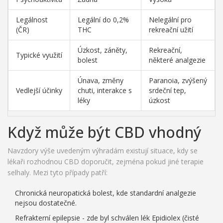
Legálnost
Legální do 0,2%
Nelegální pro
(ČR)
THC
rekreační užití
Úzkost, záněty,
Rekreační,
Typické využití
bolest
některé analgezie
Únava, změny
Paranoia, zvýšený
Vedlejší účinky
chuti, interakce s
srdeční tep,
léky
úzkost
Když může být CBD vhodný
Navzdory výše uvedeným výhradám existují situace, kdy se
lékaři rozhodnou CBD doporučit, zejména pokud jiné terapie
selhaly. Mezi tyto případy patří:
Chronická neuropatická bolest, kde standardní analgezie
nejsou dostatečné.
Refrakterní epilepsie - zde byl schválen lék Epidiolex (čisté