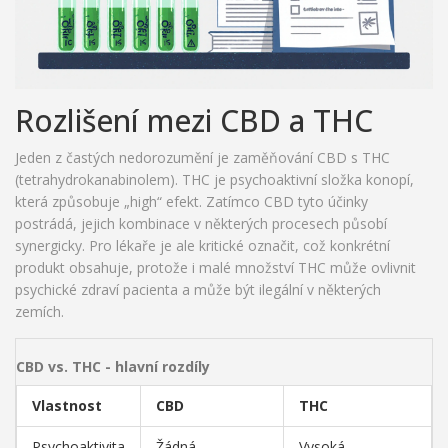
Rozlišení mezi CBD a THC
Jeden z častých nedorozumění je zaměňování CBD s THC
(tetrahydrokanabinolem). THC je psychoaktivní složka konopí,
která způsobuje „high“ efekt. Zatímco CBD tyto účinky
postrádá, jejich kombinace v některých procesech působí
synergicky. Pro lékaře je ale kritické označit, což konkrétní
produkt obsahuje, protože i malé množství THC může ovlivnit
psychické zdraví pacienta a může být ilegální v některých
zemích.
CBD vs. THC - hlavní rozdíly
Vlastnost
CBD
THC
Psychoaktivita
Žádná
Vysoká