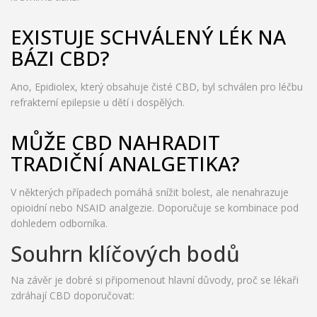
EXISTUJE SCHVÁLENÝ LÉK NA
BÁZI CBD?
Ano, Epidiolex, který obsahuje čisté CBD, byl schválen pro léčbu
refrakterní epilepsie u dětí i dospělých.
MŮŽE CBD NAHRADIT
TRADIČNÍ ANALGETIKA?
V některých případech pomáhá snížit bolest, ale nenahrazuje
opioidní nebo NSAID analgezie. Doporučuje se kombinace pod
dohledem odborníka.
Souhrn klíčových bodů
Na závěr je dobré si připomenout hlavní důvody, proč se lékaři
zdráhají CBD doporučovat: