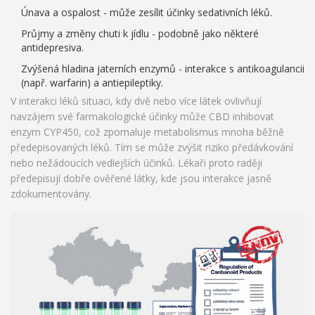
Únava a ospalost - může zesílit účinky sedativních léků.
Průjmy a změny chuti k jídlu - podobně jako některé
antidepresiva.
Zvýšená hladina jaterních enzymů - interakce s antikoagulancii
(např. warfarin) a antiepileptiky.
V
interakci léků
situaci, kdy dvě nebo více látek ovlivňují
navzájem své farmakologické účinky
může CBD inhibovat
enzym CYP450, což zpomaluje metabolismus mnoha běžně
předepisovaných léků. Tím se může zvýšit riziko předávkování
nebo nežádoucích vedlejších účinků. Lékaři proto raději
předepisují dobře ověřené látky, kde jsou interakce jasně
zdokumentovány.