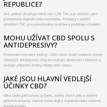
REPUBLICE?
Ano, pokud obsahuje méně než 0,2% THC a je označen jako
potravinový doplněk nebo kosmetika. Produkty s vyšším
obsahem THC jsou považovány za léčiva a podléhají schválení.
MOHU UŽÍVAT CBD SPOLU S
ANTIDEPRESIVY?
Potenciální interakce existují - CBD může zesílit sedativní účinek
některých antidepresiv. Vždy konzultujte dávkování s lékařem a
sledujte případné změny nálady nebo únavu.
JAKÉ JSOU HLAVNÍ VEDLEJŠÍ
ÚČINKY CBD?
Mezi časté patří únava, průjem, změny chuti k jídlu a zvýšení
jaterních enzymů. Vzácně může dojít k ospalosti nebo nízkému
krevnímu tlaku.