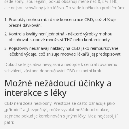
šedé zóny: jsou legální, pokud obsahují méně než 0,2 % THC,
ale nejsou schváleny jako léčivo. To vede k několika problémům:
Produkty mohou mít různé koncentrace CBD, což ztěžuje
přesné dávkování.
Kontrola kvality není jednotná - některé výrobky mohou
obsahovat stopové množství THC nebo kontaminanty.
Pojišťovny
neuznávají
náklady na CBD jako reimbursované
léčebné výdaje
, což snižuje motivaci lékařů jej předepisovat.
Dokud se legislativa nevyjasní a nedojde k centralizovanému
schválení, zůstane doporučování CBD riskantní krok.
Možné nežádoucí účinky a
interakce s léky
CBD není zcela neškodný. Přestože se často označuje jako
„přírodní“ a „bezpečný“, může vyvolat nežádoucí reakce,
zejména pokud je kombinován s jinými léky. Mezi nejčastější
patří: