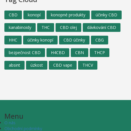
CBD
konopí
konopné produkty
účinky CBD
kanabinoidy
THC
CBD olej
dávkování CBD
HHC
účinky konopí
CBD účinky
CBG
bezpečnost CBD
H4CBD
CBN
THCP
absint
úzkost
CBD vape
THCV
Menu
O nás
Obchodní podmínky