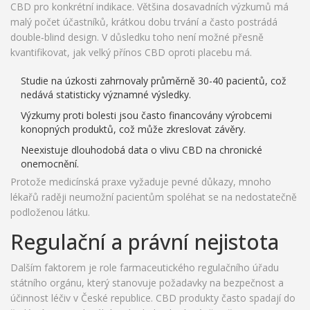
CBD pro konkrétní indikace
. Většina dosavadních výzkumů má
malý počet účastníků, krátkou dobu trvání a často postrádá
double‑blind design. V důsledku toho není možné přesně
kvantifikovat, jak velký přínos CBD oproti placebu má.
Studie na úzkosti zahrnovaly průměrně 30-40 pacientů, což
nedává statisticky významné výsledky.
Výzkumy proti bolesti jsou často financovány výrobcemi
konopných produktů, což může zkreslovat závěry.
Neexistuje dlouhodobá data o vlivu CBD na chronické
onemocnění.
Protože medicínská praxe vyžaduje pevné důkazy, mnoho
lékařů raději neumožní pacientům spoléhat se na nedostatečně
podloženou látku.
Regulační a právní nejistota
Dalším faktorem je role
farmaceutického regulačního úřadu
státního orgánu, který stanovuje požadavky na bezpečnost a
účinnost léčiv
v České republice. CBD produkty často spadají do