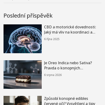
Poslední příspěvěk
CBD a motorické dovednosti:
Jaký má vliv na koordinaci a
reakci?
6 října 2025
Je Oreo Indica nebo Sativa?
Pravda o konopných
čokoládách
6 srpna 2026
Způsobí konopné edibles
červené oči? Vysvětlení a tipy