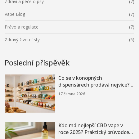
Zdraví a péče o psy
(7)
Vape Blog
(7)
Právo a regulace
(7)
Zdravý životní styl
(5)
Poslední příspěvěk
Co se v konopných
dispensárech prodává nejvíce?
Hitparáda produktů roku 2026
17 června 2026
Kdo má nejlepší CBD vape v
roce 2025? Praktický průvodce
výběrem