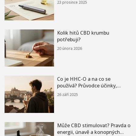
23 prosince 2025
Kolik hitů CBD krumbu
potřebuji?
20 února 2026
Co je HHC-O a na co se
používá? Průvodce účinky,
dávkováním i legálním stavem
26 září 2025
Může CBD stimulovat? Pravda o
energii, únavě a konopných