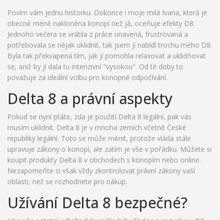
Povím vám jednu historku. Dokonce i moje milá Ivana, která je
obecně méně nakloněna konopí než já, oceňuje efekty D8.
Jednoho večera se vrátila z práce unavená, frustrovaná a
potřebovala se nějak uklidnit, tak jsem jí nabídl trochu mého D8.
Byla tak překvapená tím, jak jí pomohla relaxovat a uklidňovat
se, aniž by jí dala tu intenzivní "vysokou". Od té doby to
považuje za ideální volbu pro konopné odpočívání.
Delta 8 a právní aspekty
Pokud se nyní ptáte, zda je použití Delta 8 legální, pak vás
musím uklidnit. Delta 8 je v mnoha zemích včetně České
republiky legální. Toto se může měnit, protože vláda stále
upravuje zákony o konopí, ale zatím je vše v pořádku. Můžete si
koupit produkty Delta 8 v obchodech s konopím nebo online.
Nezapomeňte si však vždy zkontrolovat právní zákony vaší
oblasti, než se rozhodnete pro nákup.
Užívání Delta 8 bezpečné?