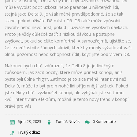
Jako vše ostatní, i Delta 8 by mělo být užíváno s rozvahou. D8
může vyvolat pocit úzkosti nebo paranoie u některých lidí,
stejně jako Delta 9. Je však méně pravděpodobné, že se tak
stane, pokud užíváte D8 místo D9. D8 také může způsobit
závratě nebo nevolnost, pokud ji užíváte ve vysokých dávkách.
Proto je vždy důležité začít s nízkou dávkou a postupně
zvyšovat, pokud se cítíte komfortně. A samozřejmě, ujistěte se,
že se neúčastníte žádných aktivit, které by mohly vyžadovat vaši
plnou pozornost nebo schopnost řídit, když jste pod vlivem D8.
Nakonec bych chtěl zdůraznit, že Delta 8 je jedinečným
způsobem, jak zažít pocity, které může přinést konopí, aniž
byste byli úplně "high". Zatímco je to sice méně intenzivní než
Delta 9, může to být pro mnohé lidi příjemnější zážitek. Pokud
jste někdy chtěli vyzkoušet konopí, ale vyhýbali jste se tomu
kvůli intenzivním efektům, možná je tento nový trend v konopí
právě pro vás.
října 23, 2023
Tomáš Novák
0 Komentáře
Trvalý odkaz