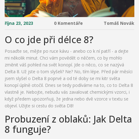
října 23, 2023
0 Komentáře
Tomáš Novák
O co jde při délce 8?
Posaďte se, mějte po ruce kávu - anebo co k ní patří - a dejte
mi několik minut. Chci vám povědět o něčem, co by mohlo
změnit váš pohled na svět konopí. Jde o něco, co se nazývá
Delta 8. Už jste o tom slyšeli? Ne? No, tím lépe. Před pár měsíci
jsem slyšel o Delta 8 poprvé a od té doby se mi kitr světa
konopí úplně otočil. Dnes se tedy podíváme na to, co to Delta 8
vlastně je. Nebojte, nebudu vás zavalovat chemickými vzorci, i
když předem upozorňuji, že jedna nebo dvě vzorce v textu se
objeví. Užijte si cestu do světa D8!
Probuzení z oblaků: Jak Delta
8 funguje?