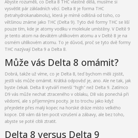
Abyste rozuměli, co Delta 8 THC vlastně dělá, musíme si
vysvětlit pár základních věcí. Delta 8 je forma THC
(tetrahydrokanabinolu), která je mírně odlišná od toho, co
většinou známe jako THC (Delta 9). Tyto dvě formy THC se liší
pouze tím, kde je atomy vodíku v molekule umístěny. V Deltě 9
je tento atom na devátém uhlíkovém atomu a v Deltě 8 je na
osmém uhlíkovém atomu. To je důvod, proč se tyto dvě formy
THC nazývají Delta 9 a Delta 8.
Může vás Delta 8 omámit?
Dobrá, takže už víme, co je Delta 8, teď bychom měli zjistit,
jestli vás může omámit. Krátká odpověď je, ano. Ale ne tak, jak
byste čekali. Delta 8 vytváří menší "high" než Delta 9. Zatímco
D9 vás může nechat ztraceného v oblaku, D8 vás ponechá při
vědomí, ale s příjemnými pocity. Je to trochu jako když
přejedete přes malý kopec na horské dráze místo velkého
kopce. D8 vám dá ten pocit vzrušení a zábavy, ale bez toho,
abyste se poté cítili ztratit.
Delta 8 versus Delta 9