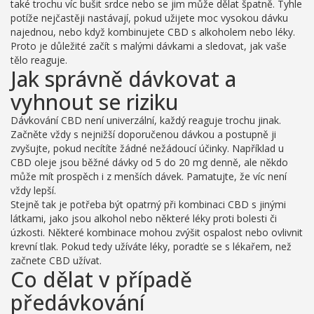
také trochu víc bušit srdce nebo se jim může dělat špatně. Tyhle
potíže nejčastěji nastávají, pokud užijete moc vysokou dávku
najednou, nebo když kombinujete CBD s alkoholem nebo léky.
Proto je důležité začít s malými dávkami a sledovat, jak vaše
tělo reaguje.
Jak správně dávkovat a
vyhnout se riziku
Dávkování CBD není univerzální, každý reaguje trochu jinak.
Začněte vždy s nejnižší doporučenou dávkou a postupně ji
zvyšujte, pokud necítíte žádné nežádoucí účinky. Například u
CBD oleje jsou běžné dávky od 5 do 20 mg denně, ale někdo
může mít prospěch i z menších dávek. Pamatujte, že víc není
vždy lepší.
Stejně tak je potřeba být opatrný při kombinaci CBD s jinými
látkami, jako jsou alkohol nebo některé léky proti bolesti či
úzkosti. Některé kombinace mohou zvýšit ospalost nebo ovlivnit
krevní tlak. Pokud tedy užíváte léky, poradťe se s lékařem, než
začnete CBD užívat.
Co dělat v případě
předávkování