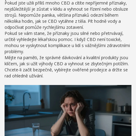
Pokud jste užili příliš mnoho CBD a cítíte nepříjemné příznaky,
nejdůležitější je zůstat v klidu a vyhnout se řízení nebo obsluze
strojů. Nepomůže panika, většina příznaků odezní během
několika hodin, jak se CBD vytáhne z těla. Pít hodně vody a
odpočívat pomůže rychlejšímu zotavení.
Pokud se vám stane, že příznaky jsou silné nebo přetrvávají,
určitě vyhledejte lékařskou pomoc. I když CBD není toxické,
mohou se vyskytnout komplikace u lidí s vážnějšími zdravotními
problémy.
Mějte na paměti, že správné dávkování a kvalitní produkty jsou
klíčem, jak si užít výhody CBD a vyhnout se zbytečným potížím.
Chcete-li začít bezpečně, vybírejte ověřené prodejce a držte se
rad ohledně užívání.