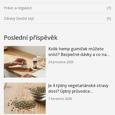
Právo a regulace
(7)
Zdravý životní styl
(5)
Poslední příspěvěk
Kolik hemp gumiček můžete
sníst? Bezpečné dávky a co na
to říká věda
24 prosince 2025
Je 4 týdny vegetariánské stravy
dost? Úplný průvodce
přechodem na konopnou výživu
7 července 2026