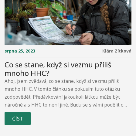
srpna 25, 2023
Klára Zítková
Co se stane, když si vezmu příliš
mnoho HHC?
Ahoj, jsem zvědavá, co se stane, když si vezmu příliš
mnoho HHC. V tomto článku se pokusím tuto otázku
zodpovědět. Předávkování jakoukoli látkou může být
náročné a s HHC to není jiné. Budu se s vámi podělit o
různé možné následky a zdravotní rizika, které s tím
ČÍST
mohou souviset. Připomeňte si, že je důležité vždy užívat
jakoukoli látku s mírou a odpovědně.