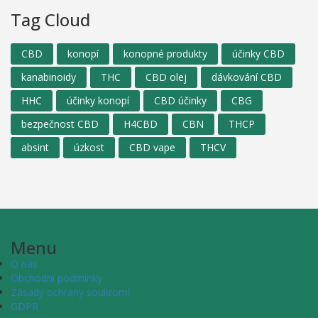
Tag Cloud
CBD
konopí
konopné produkty
účinky CBD
kanabinoidy
THC
CBD olej
dávkování CBD
HHC
účinky konopí
CBD účinky
CBG
bezpečnost CBD
H4CBD
CBN
THCP
absint
úzkost
CBD vape
THCV
Menu
O nás
Obchodní podmínky
Zásady ochrany soukromí
GDPR