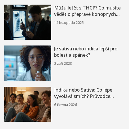
Můžu letět s THCP? Co musíte
vědět o přepravě konopných
látek ve vzdušné dopravě
14 listopadu 2025
Je sativa nebo indica lepší pro
bolest a spánek?
2 září 2023
Indika nebo Sativa: Co lépe
vyvolává smích? Průvodce
H4CBD květy
6 června 2026