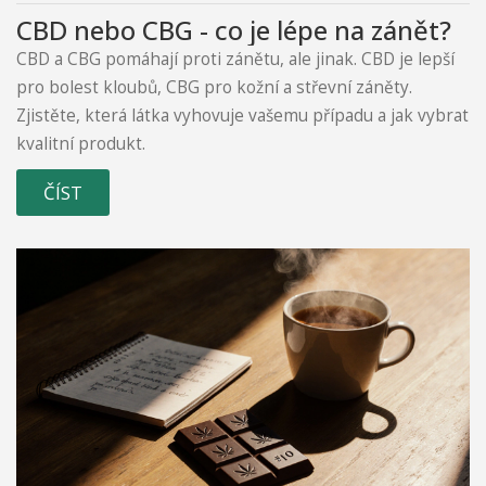
CBD nebo CBG - co je lépe na zánět?
CBD a CBG pomáhají proti zánětu, ale jinak. CBD je lepší
pro bolest kloubů, CBG pro kožní a střevní záněty.
Zjistěte, která látka vyhovuje vašemu případu a jak vybrat
kvalitní produkt.
ČÍST