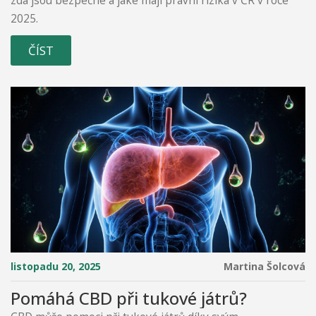
zda jsou bezpečné a jaké mají právní rizika v ČR v roce
2025.
ČÍST
listopadu 20, 2025
Martina Šolcová
Pomáhá CBD při tukové játrů?