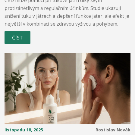
CBD může pomoci při tukové játrů díky svým
protizánětlivým a regulačním účinkům. Studie ukazují
snížení tuku v játrech a zlepšení funkce jater, ale efekt je
největší v kombinaci se zdravou výživou a pohybem.
ČÍST
listopadu 18, 2025
Rostislav Novák