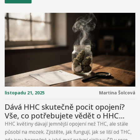
listopadu 21, 2025
Martina Šolcová
Dává HHC skutečně pocit opojení?
Vše, co potřebujete vědět o HHC
květinách
HHC květiny dávají jemnější opojení než THC, ale stále
působí na mozek. Zjistěte, jak fungují, jak se liší od THC,