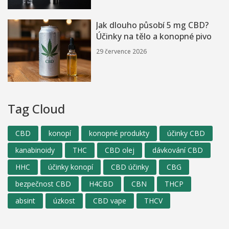
Jak dlouho působí 5 mg CBD?
Účinky na tělo a konopné pivo
29 července 2026
Tag Cloud
CBD
konopí
konopné produkty
účinky CBD
kanabinoidy
THC
CBD olej
dávkování CBD
HHC
účinky konopí
CBD účinky
CBG
bezpečnost CBD
H4CBD
CBN
THCP
absint
úzkost
CBD vape
THCV