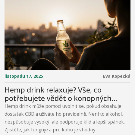
listopadu 17, 2025
Eva Kopecká
Hemp drink relaxuje? Vše, co
potřebujete vědět o konopných
nápojích a jejich účincích
Hemp drink může pomoci uvolnit se, pokud obsahuje
dostatek CBD a užíváte ho pravidelně. Není to alkohol,
nezpůsobuje vysoký, ale podporuje klid a lepší spánek.
Zjistěte, jak funguje a pro koho je vhodný.