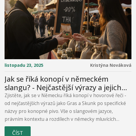
listopadu 23, 2025
Kristýna Nováková
Jak se říká konopí v německém
slangu? - Nejčastější výrazy a jejich
kontext
Zjistěte, jak se v Německu říká konopí v hovorové řeči -
od nejčastějších výrazů jako Gras a Skunk po specifické
názvy pro konopné pivo. Vše o slangovém jazyce,
právním kontextu a rozdílech v německy mluvících
zemích.
ČÍST