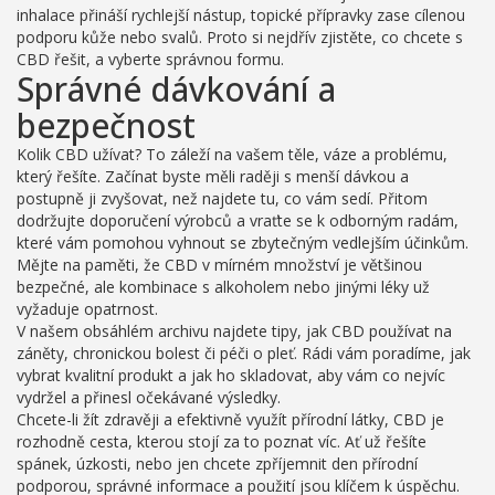
inhalace přináší rychlejší nástup, topické přípravky zase cílenou
podporu kůže nebo svalů. Proto si nejdřív zjistěte, co chcete s
CBD řešit, a vyberte správnou formu.
Správné dávkování a
bezpečnost
Kolik CBD užívat? To záleží na vašem těle, váze a problému,
který řešíte. Začínat byste měli raději s menší dávkou a
postupně ji zvyšovat, než najdete tu, co vám sedí. Přitom
dodržujte doporučení výrobců a vraťte se k odborným radám,
které vám pomohou vyhnout se zbytečným vedlejším účinkům.
Mějte na paměti, že CBD v mírném množství je většinou
bezpečné, ale kombinace s alkoholem nebo jinými léky už
vyžaduje opatrnost.
V našem obsáhlém archivu najdete tipy, jak CBD používat na
záněty, chronickou bolest či péči o pleť. Rádi vám poradíme, jak
vybrat kvalitní produkt a jak ho skladovat, aby vám co nejvíc
vydržel a přinesl očekávané výsledky.
Chcete-li žít zdravěji a efektivně využít přírodní látky, CBD je
rozhodně cesta, kterou stojí za to poznat víc. Ať už řešíte
spánek, úzkosti, nebo jen chcete zpříjemnit den přírodní
podporou, správné informace a použití jsou klíčem k úspěchu.