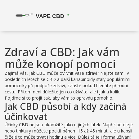
Zdraví a CBD: Jak vám
může konopí pomoci
Zajímá vás, jak CBD může ovlivnit vaše zdraví? Nejste sami. V
posledních letech se CBD a další kanabinoidy staly populárními
pomocníky při podpoře zdraví, zvláště pokud hledáte přírodní
cestu. Přitom není důležité jen co užíváte, ale i jak a kolik.
Pojďme si to projít tak, aby vám to opravdu pomohlo.
Jak CBD působí a kdy začíná
účinkovat
Účinky CBD nejsou okamžité jako u jiných látek. Například oleje
nebo tinktury můžete pocítit během 15 až 45 minut, ale u kapslí
či želé to může trvat i hodinu a více. Důležitá je i forma užívání: