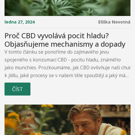
ledna 27, 2024
Eliška Novotná
Proč CBD vyvolává pocit hladu?
Objasňujeme mechanismy a dopady
V tomto článku se ponoříme do zajímavého jevu
spojeného s konzumací CBD - pocitu hladu, známého
jako munchies. Prozkoumáme, jak CBD ovlivňuje naši chuť
k jídlu, jaké procesy se v našem těle spouštějí a jaký má
tento efekt dopad na naše zdraví a denní rutinu.
ČÍST
Nabídneme vám také pár užitečných tipů, jak se s tímto
jevem vyrovnat a jak ho můžete využít ve svůj prospěch.