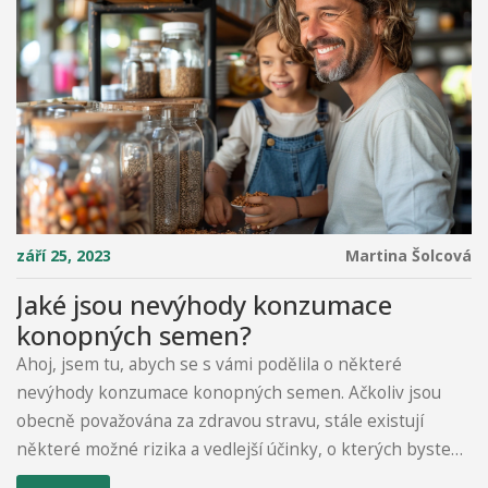
září 25, 2023
Martina Šolcová
Jaké jsou nevýhody konzumace
konopných semen?
Ahoj, jsem tu, abych se s vámi podělila o některé
nevýhody konzumace konopných semen. Ačkoliv jsou
obecně považována za zdravou stravu, stále existují
některé možné rizika a vedlejší účinky, o kterých byste
měli vědět. Ujistěte se, že jste dobře informovaní