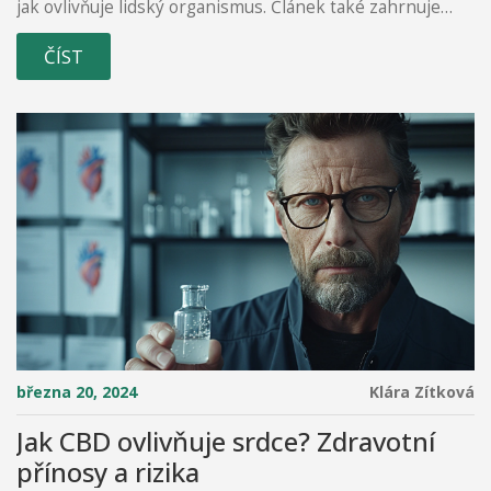
jak ovlivňuje lidský organismus. Článek také zahrnuje
zajímavá fakta a užitečné tipy pro lepší pochopení
ČÍST
tématu.
března 20, 2024
Klára Zítková
Jak CBD ovlivňuje srdce? Zdravotní
přínosy a rizika