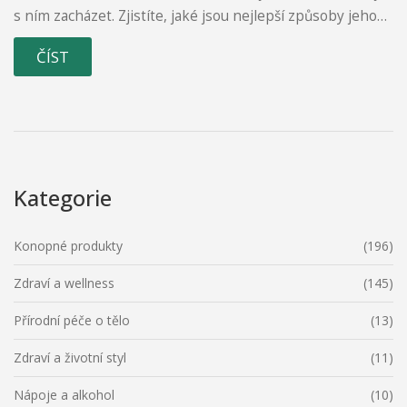
s ním zacházet. Zjistíte, jaké jsou nejlepší způsoby jeho
konzumace, jaké přínosy může mít pro vaše zdraví a jaké
ČÍST
můžete mít očekávání od jeho užívání. Připojte se ke mě a
společně se naučíme vše, co potřebujeme vědět o CBD
crumble.
Kategorie
Konopné produkty
(196)
Zdraví a wellness
(145)
Přírodní péče o tělo
(13)
Zdraví a životní styl
(11)
Nápoje a alkohol
(10)