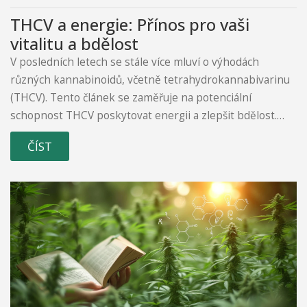
THCV a energie: Přínos pro vaši
vitalitu a bdělost
V posledních letech se stále více mluví o výhodách
různých kannabinoidů, včetně tetrahydrokannabivarinu
(THCV). Tento článek se zaměřuje na potenciální
schopnost THCV poskytovat energii a zlepšit bdělost.
Prozkoumám, jak THCV ovlivňuje tělo, srovnám ho s
ČÍST
jinými kannabinoidy a nabídnu také praktické tipy, jak ho
bezpečně zařadit do svého života.