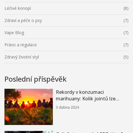
Léčivé konopí
(8)
Zdraví a péče o psy
(7)
Vape Blog
(7)
Právo a regulace
(7)
Zdravý životní styl
(5)
Poslední příspěvěk
Rekordy v konzumaci
marihuany: Kolik jointů lze
vykouřit?
3 dubna 2024