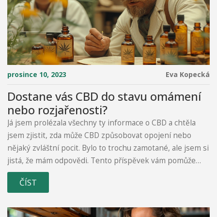
prosince 10, 2023
Eva Kopecká
Dostane vás CBD do stavu omámení
nebo rozjařenosti?
Já jsem prolézala všechny ty informace o CBD a chtěla
jsem zjistit, zda může CBD způsobovat opojení nebo
nějaký zvláštní pocit. Bylo to trochu zamotané, ale jsem si
jistá, že mám odpovědi. Tento příspěvek vám pomůže
pochopit, co je CBD a jaké jsou jeho účinky. Zkrátka, ne,
ČÍST
CBD vás neudělá opilé nebo pozdvižené. Přečtěte si více
v mém příspěvku.