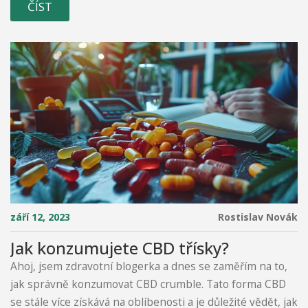
ČÍST
předtím, než začnete do své stravy zavádět nové
potraviny. Budu se věnovat potenciálním rizikům
spojených s příjmem těchto semen, takže se na
příspěvek určitě podívejte, pokud hledáte více informací
o této tématice.
září 12, 2023
Rostislav Novák
Jak konzumujete CBD třísky?
Ahoj, jsem zdravotní blogerka a dnes se zaměřím na to,
jak správně konzumovat CBD crumble. Tato forma CBD
se stále více získává na oblíbenosti a je důležité vědět, jak